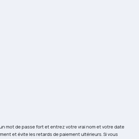
n mot de passe fort et entrez votre vrai nom et votre date
ent et évite les retards de paiement ultérieurs. Si vous