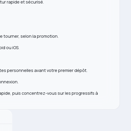
ur rapide et sécurisé.
e tourner, selon la promotion.
id ou iOS.
tes personnelles avant votre premier dépôt.
connexion.
apide, puis concentrez-vous sur les progressifs à