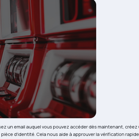
lisez un email auquel vous pouvez accéder dès maintenant, créez u
èce d'identité. Cela nous aide à approuver la vérification rapidem