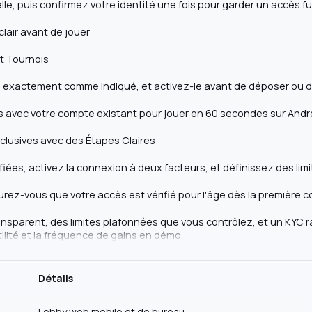
e, puis confirmez votre identité une fois pour garder un accès fut
lair avant de jouer
t Tournois
-le exactement comme indiqué, et activez-le avant de déposer ou d
s avec votre compte existant pour jouer en 60 secondes sur Andro
clusives avec des Étapes Claires
ées, activez la connexion à deux facteurs, et définissez des limi
surez-vous que votre accès est vérifié pour l'âge dès la première 
nsparent, des limites plafonnées que vous contrôlez, et un KYC r
tilité et la fréquence de gains en démo.
Détails
Lobby web mobile et de bureau