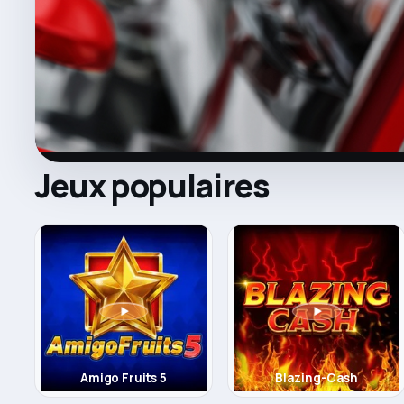
Jeux populaires
Amigo Fruits 5
Blazing-Cash