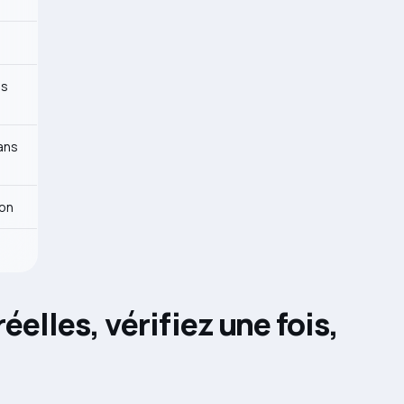
es
dans
ion
éelles, vérifiez une fois,