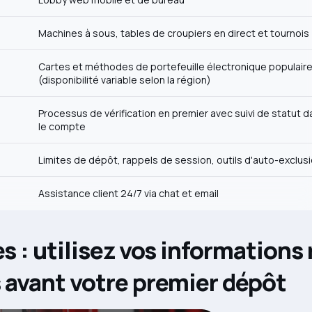
Machines à sous, tables de croupiers en direct et tournois
Cartes et méthodes de portefeuille électronique populair
(disponibilité variable selon la région)
Processus de vérification en premier avec suivi de statut 
le compte
Limites de dépôt, rappels de session, outils d'auto-exclus
Assistance client 24/7 via chat et email
 : utilisez vos informations r
s avant votre premier dépôt