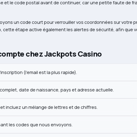
e et le code postal avant de continuer, car une petite faute de f
oyons un code court pour verrouiller vos coordonnées sur votre pr
ette étape active également les alertes de sécurité, afin que vou
e compte chez Jackpots Casino
scription (l'email est la plus rapide).
complet, date de naissance, pays et adresse actuelle.
t incluez un mélange de lettres et de chiffres.
isant les codes que nous envoyons.