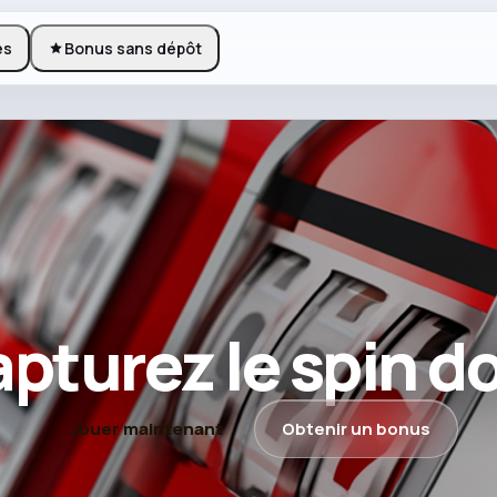
es
Bonus sans dépôt
pturez le spin d
Jouer maintenant
Obtenir un bonus